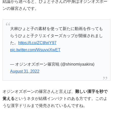
結論から述べると、ひょと子さんの中身はオジンオズボー
ンの篠宮さんです。
大林ひょと子の素材を使って新たに動画を作っても
らうひょと子クリエイターズカップが開催されまし
た。
https://t.co/ZCtIhriY97
pic.twitter.com/WsuvxiXwET
— オジンオズボーン篠宮暁 (@shinomiyaakira)
August 31, 2022
オジンオズボーンの篠宮さんと言えば、
難しい漢字を秒で
覚える
というネタが結構インパクトのある方です。このよ
うな漢字ドリルまで発売されているんですね。