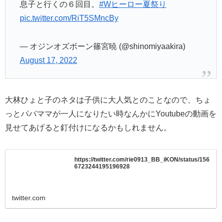
息子と行くの６回目。
#Wヒーロー夏祭り
pic.twitter.com/RiT5SMncBy
— オジンオズボーン篠宮暁 (@shinomiyaakira)
August 17, 2022
大林ひょと子のネタは子供に大人気とのことなので、ちょ
っとパパママが一人になりたい時なんかにYoutubeの動画を
見せてあげると釘付けになるかもしれません。
https://twitter.com/rie0913_BB_iKON/status/156
6723244195196928
twitter.com